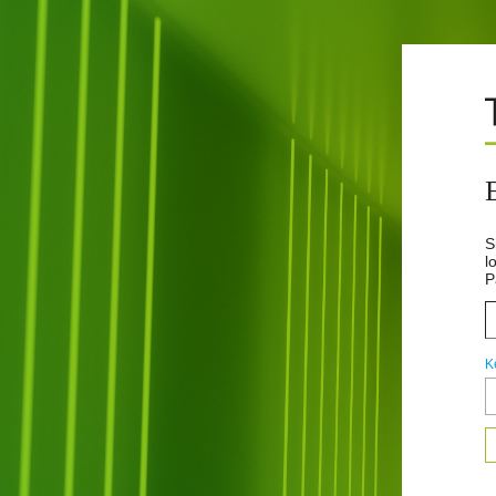
S
l
P
K